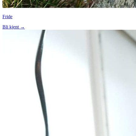
Fride
Bli kjent →