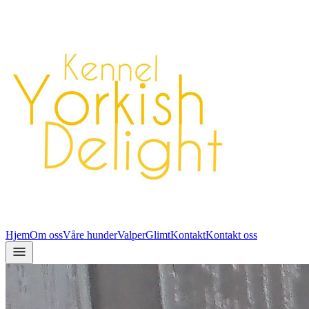
Hjem
Om oss
Våre hunder
Valper
Glimt
Kontakt
Kontakt oss