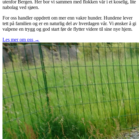
utenfor Bergen. Her bor vi sammen med flokken vår i et koselig, lite
nabolag ved sjøen.
For oss handler oppdrett om mer enn vakre hunder. Hundene lever
tett på familien og er en naturlig del av hverdagen vår. Vi ønsker å gi
valpene en trygg og god start før de flytter videre til sine nye hjem.
Les mer om oss →